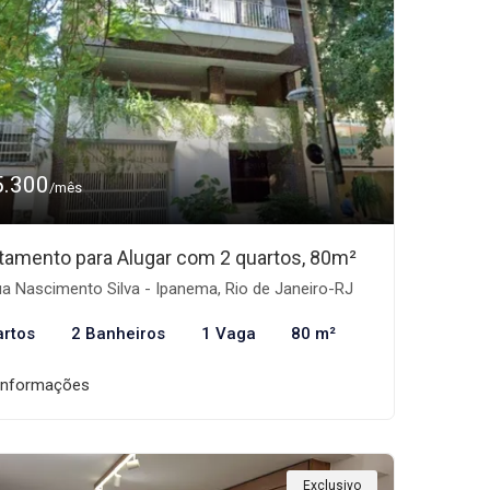
5.300
/mês
tamento para Alugar com 2 quartos, 80m²
a Nascimento Silva - Ipanema, Rio de Janeiro-RJ
artos
2 Banheiros
1 Vaga
80 m²
informações
Exclusivo