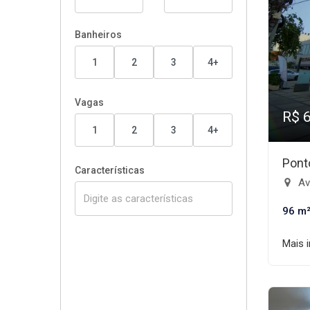
Banheiros
1
2
3
4+
Vagas
R$ 
1
2
3
4+
Pont
Características
Ave
96 m
Mais 