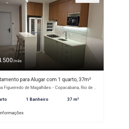
4.500
/mês
tamento para Alugar com 1 quarto, 37m²
 Figueiredo de Magalhães - Copacabana, Rio de Janeiro-RJ
arto
1 Banheiro
37 m²
informações