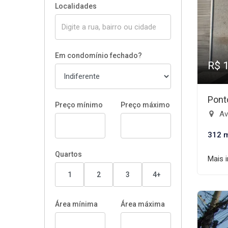
Localidades
Em condomínio fechado?
R$ 
Pont
Preço mínimo
Preço máximo
Ave
312 
Quartos
Mais 
1
2
3
4+
Área mínima
Área máxima