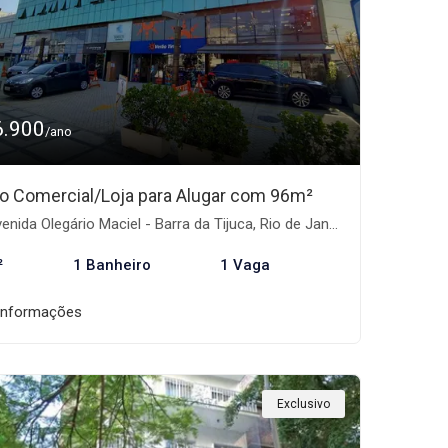
6.900
/ano
o Comercial/Loja para Alugar com 96m²
nida Olegário Maciel - Barra da Tijuca, Rio de Janeiro-RJ
²
1 Banheiro
1 Vaga
informações
Exclusivo