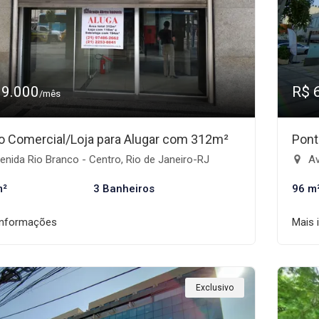
19.000
R$ 
/mês
o Comercial/Loja para Alugar com 312m²
Pont
nida Rio Branco - Centro, Rio de Janeiro-RJ
Ave
m²
3 Banheiros
96 m
informações
Mais 
Exclusivo