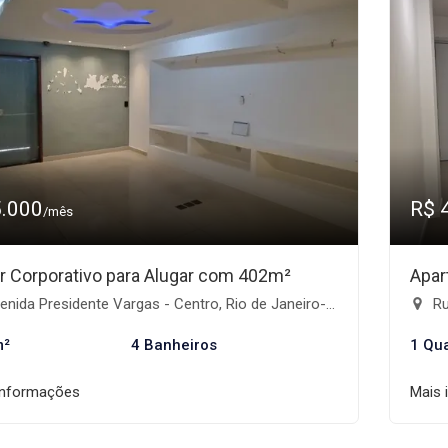
5.000
R$ 
/mês
r Corporativo para Alugar com 402m²
Apar
nida Presidente Vargas - Centro, Rio de Janeiro-RJ
Rua
m²
4 Banheiros
1 Qu
informações
Mais 