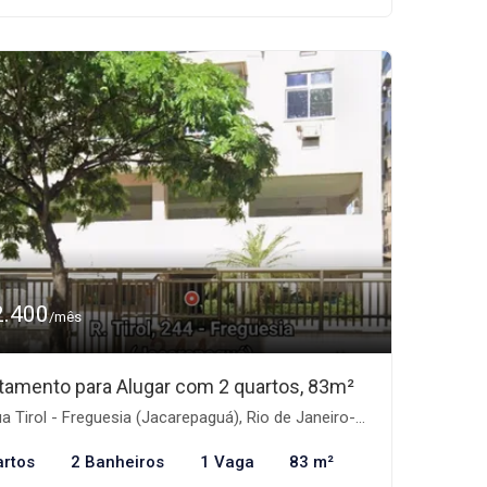
2.400
/mês
tamento para Alugar com 2 quartos, 83m²
a Tirol - Freguesia (Jacarepaguá), Rio de Janeiro-RJ
artos
2 Banheiros
1 Vaga
83 m²