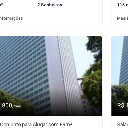
m²
2 Banheiros
115 
informações
Mais 
1.800
R$ 
/mês
/Conjunto para Alugar com 89m²
Sala