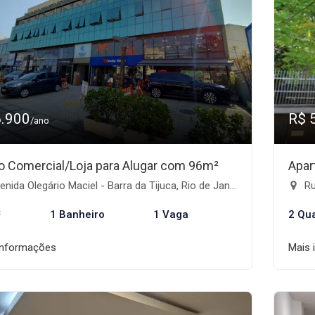
6.900
R$ 
/ano
o Comercial/Loja para Alugar com 96m²
Apar
nida Olegário Maciel - Barra da Tijuca, Rio de Janeiro-RJ
Ru
²
1 Banheiro
1 Vaga
2 Qu
informações
Mais 