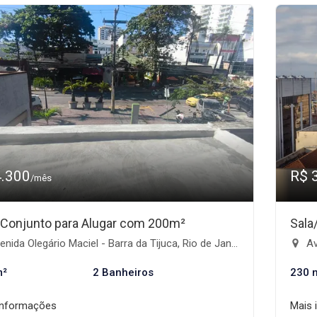
4.300
R$ 
/mês
/Conjunto para Alugar com 200m²
Sala
nida Olegário Maciel - Barra da Tijuca, Rio de Janeiro-RJ
Av
m²
2 Banheiros
230 
informações
Mais 