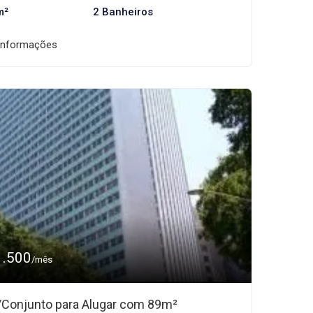
m²
2 Banheiros
informações
1.500
/mês
/Conjunto para Alugar com 89m²