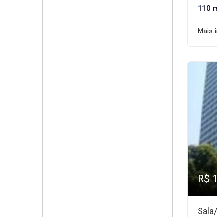
110 
Mais 
R$ 
Sala