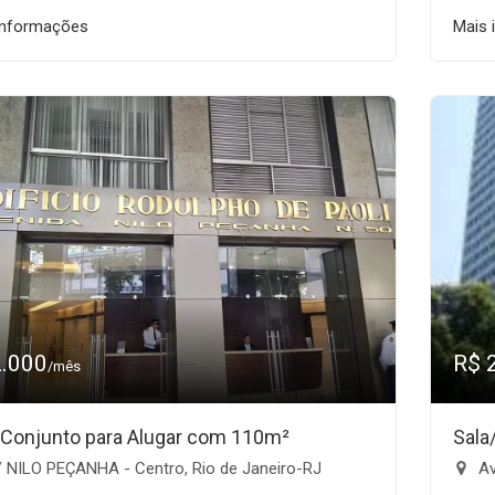
informações
Mais 
2.000
R$ 
/mês
/Conjunto para Alugar com 110m²
Sala
 NILO PEÇANHA - Centro, Rio de Janeiro-RJ
Av