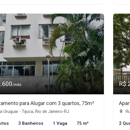
2.600
R$ 
/mês
tamento para Alugar com 3 quartos, 75m²
Apar
 Uruguai - Tijuca, Rio de Janeiro-RJ
Ru
rtos
3 Banheiros
1 Vaga
75 m²
2 Qu