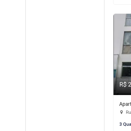
R$ 
Apar
Rua
3 Qua