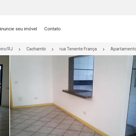
Anuncie seu imóvel
Contato
eiro/RJ
Cachambi
rua Tenente França
Apartamento 