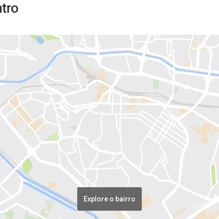
ntro
Explore o bairro