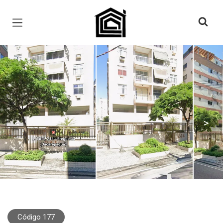
Página inicial
<
>
Código 177