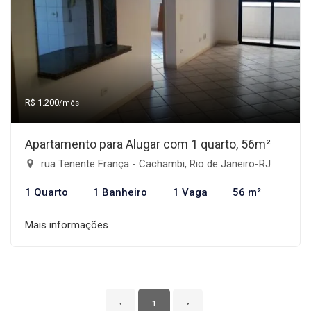
R$ 1.200
/mês
Apartamento para Alugar com 1 quarto, 56m²
rua Tenente França - Cachambi, Rio de Janeiro-RJ
1 Quarto
1 Banheiro
1 Vaga
56 m²
Mais informações
‹
1
›