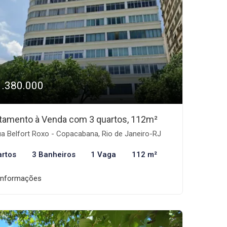
1.380.000
tamento à Venda com 3 quartos, 112m²
a Belfort Roxo - Copacabana, Rio de Janeiro-RJ
artos
3 Banheiros
1 Vaga
112 m²
informações