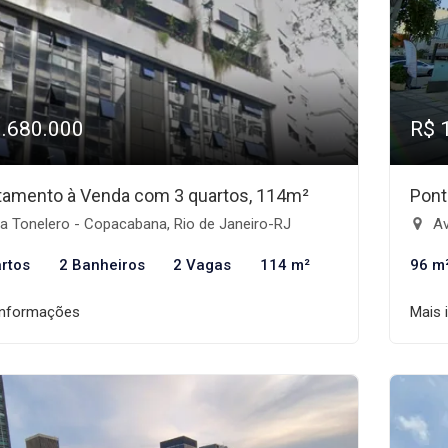
1.680.000
R$ 
tamento à Venda com 3 quartos, 114m²
Pont
a Tonelero - Copacabana, Rio de Janeiro-RJ
Ave
rtos
2 Banheiros
2 Vagas
114 m²
96 m
informações
Mais 