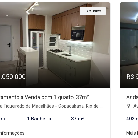
Exclusivo
1.050.000
R$ 
tamento à Venda com 1 quarto, 37m²
Anda
 Figueiredo de Magalhães - Copacabana, Rio de Janeiro-RJ
Av
rto
1 Banheiro
37 m²
402 
informações
Mais 