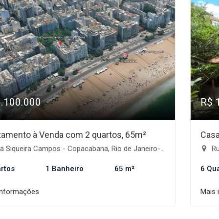
1.100.000
R$ 
tamento à Venda com 2 quartos, 65m²
Casa
 Siqueira Campos - Copacabana, Rio de Janeiro-RJ
Ru
rtos
1 Banheiro
65 m²
6 Qu
informações
Mais 