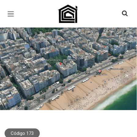
Página inicial
<
>
Código 173