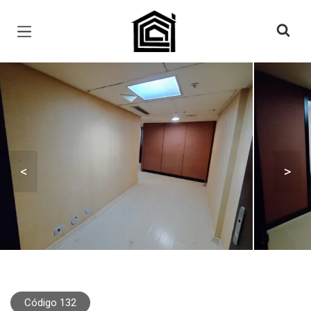
Página inicial
<
>
Código 132