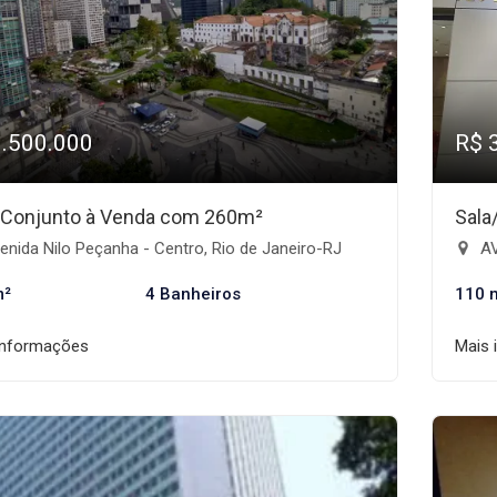
1.500.000
R$ 
/Conjunto à Venda com 260m²
Sala
nida Nilo Peçanha - Centro, Rio de Janeiro-RJ
AV
m²
4 Banheiros
110 
informações
Mais 