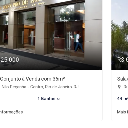
125.000
R$ 
/Conjunto à Venda com 36m²
Sala
 Nilo Peçanha - Centro, Rio de Janeiro-RJ
Ru
²
1 Banheiro
44 m
informações
Mais 