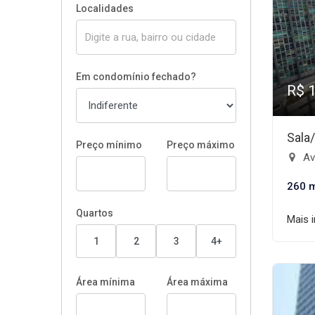
Localidades
Em condomínio fechado?
R$ 
Sala
Preço mínimo
Preço máximo
Ave
260 
Quartos
Mais 
1
2
3
4+
Área mínima
Área máxima