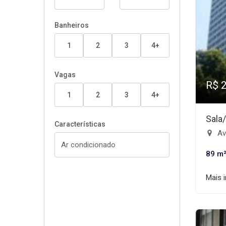
Banheiros
1
2
3
4+
Vagas
R$ 
1
2
3
4+
Sala
Características
Ave
89 m
Mais 