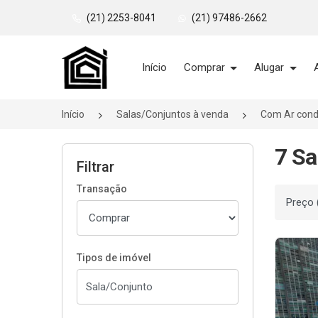
(21) 2253-8041
(21) 97486-2662
Página inicial
Início
Comprar
Alugar
Início
Salas/Conjuntos à venda
Com Ar cond
7 Sa
Filtrar
Transação
Ordenar
Tipos de imóvel