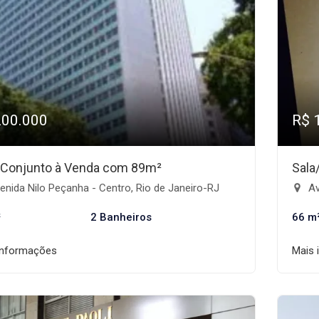
200.000
R$ 
/Conjunto à Venda com 89m²
Sala
nida Nilo Peçanha - Centro, Rio de Janeiro-RJ
Av
²
2 Banheiros
66 m
informações
Mais 