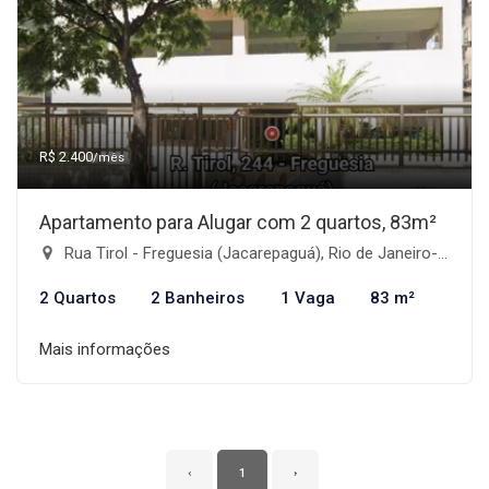
R$ 2.400
/mês
Apartamento para Alugar com 2 quartos, 83m²
Rua Tirol - Freguesia (Jacarepaguá), Rio de Janeiro-RJ
2 Quartos
2 Banheiros
1 Vaga
83 m²
Mais informações
‹
1
›