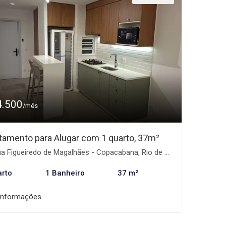
4.500
/mês
tamento para Alugar com 1 quarto, 37m²
 Figueiredo de Magalhães - Copacabana, Rio de Janeiro-RJ
arto
1 Banheiro
37 m²
informações