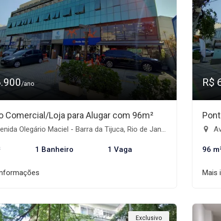
6.900
R$ 
/ano
o Comercial/Loja para Alugar com 96m²
Pont
nida Olegário Maciel - Barra da Tijuca, Rio de Janeiro-RJ
Ave
²
1 Banheiro
1 Vaga
96 m
informações
Mais 
Exclusivo