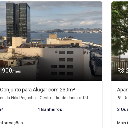
3.900
R$ 
/mês
/Conjunto para Alugar com 230m²
Apar
nida Nilo Peçanha - Centro, Rio de Janeiro-RJ
Ru
m²
4 Banheiros
2 Qu
informações
Mais 