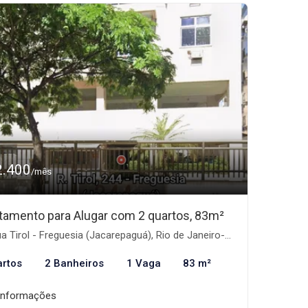
2.400
/mês
tamento para Alugar com 2 quartos, 83m²
a Tirol - Freguesia (Jacarepaguá), Rio de Janeiro-RJ
artos
2 Banheiros
1 Vaga
83 m²
informações