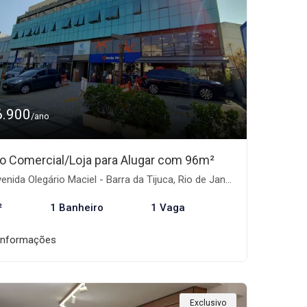
6.900
/ano
o Comercial/Loja para Alugar com 96m²
nida Olegário Maciel - Barra da Tijuca, Rio de Janeiro-RJ
²
1 Banheiro
1 Vaga
informações
Exclusivo