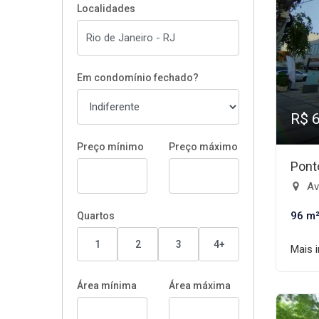
Localidades
Em condomínio fechado?
R$ 
Preço mínimo
Preço máximo
Pont
Ave
96 m
Quartos
1
2
3
4+
Mais 
Área mínima
Área máxima