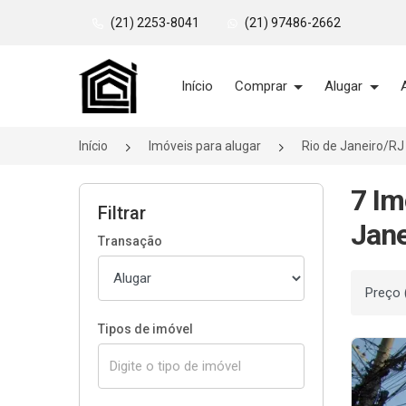
(21) 2253-8041
(21) 97486-2662
Página inicial
Início
Comprar
Alugar
Início
Imóveis para alugar
Rio de Janeiro/RJ
7 Im
Filtrar
Jane
Transação
Ordenar
Tipos de imóvel