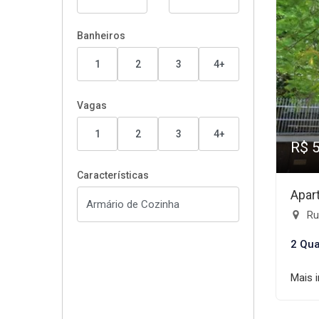
Banheiros
1
2
3
4+
Vagas
1
2
3
4+
R$ 
Características
Apar
Rua
2 Qua
Mais 