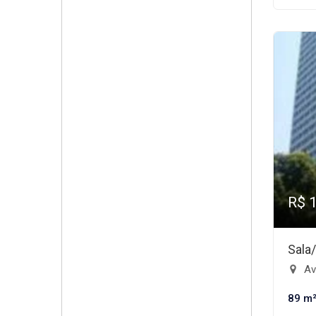
R$ 
Sala
Ave
89 m