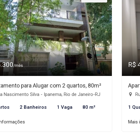
5.300
R$ 
/mês
tamento para Alugar com 2 quartos, 80m²
Apar
 Nascimento Silva - Ipanema, Rio de Janeiro-RJ
Rua
rtos
2 Banheiros
1 Vaga
80 m²
1 Qu
informações
Mais 