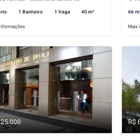
rto
1 Banheiro
1 Vaga
40 m²
66 m
informações
Mais 
125.000
R$ 