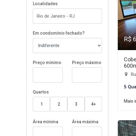
Localidades
Em condomínio fechado?
R$ 
Cobe
Preço mínimo
Preço máximo
600
Rua
5 Qua
Quartos
Mais 
1
2
3
4+
Área mínima
Área máxima