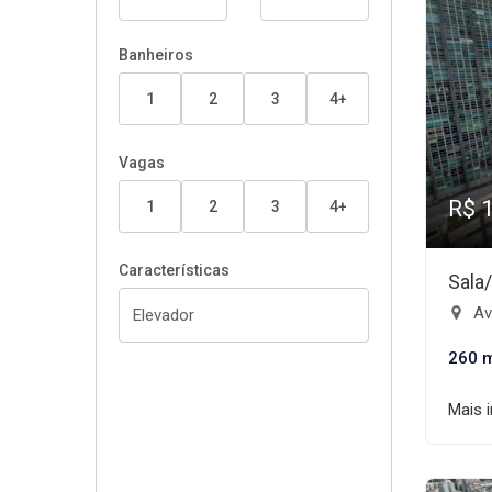
Banheiros
1
2
3
4+
Vagas
R$ 
1
2
3
4+
Características
Sala
Ave
260 
Mais 