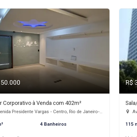
950.000
R$ 
r Corporativo à Venda com 402m²
Sala
nida Presidente Vargas - Centro, Rio de Janeiro-RJ
Av
m²
4 Banheiros
115 