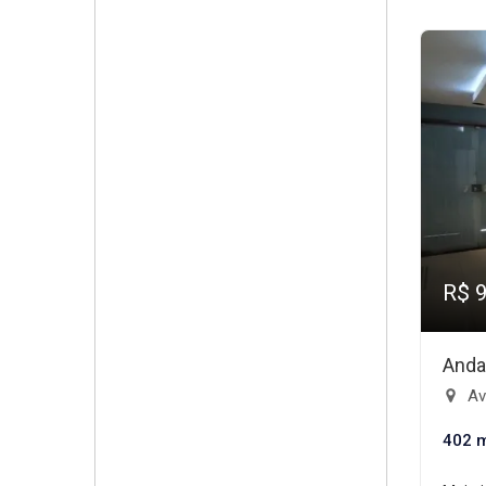
R$ 
Anda
Ave
402 