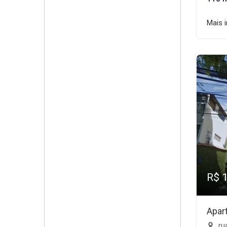
Mais 
R$ 
Apar
rua