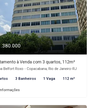
1.380.000
tamento à Venda com 3 quartos, 112m²
a Belfort Roxo - Copacabana, Rio de Janeiro-RJ
artos
3 Banheiros
1 Vaga
112 m²
informações