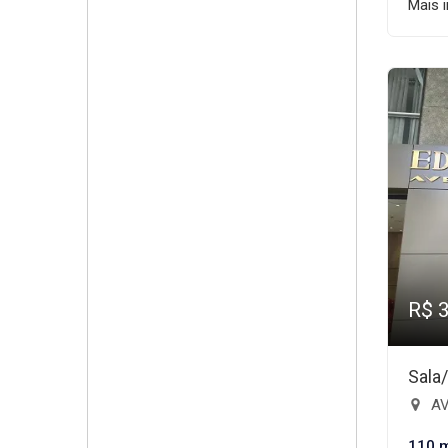
Mais 
R$ 
Sala
AV
110 