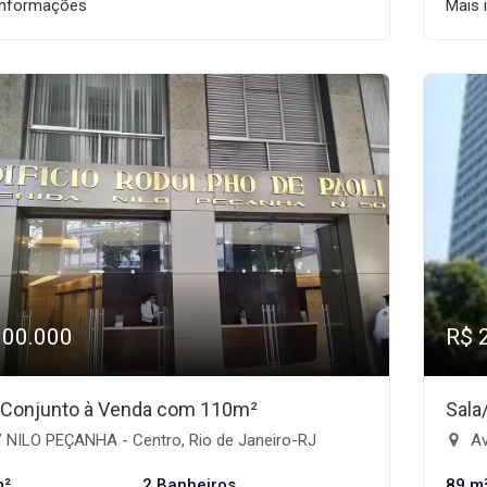
informações
Mais 
300.000
R$ 
/Conjunto à Venda com 110m²
Sala
 NILO PEÇANHA - Centro, Rio de Janeiro-RJ
Av
m²
2 Banheiros
89 m