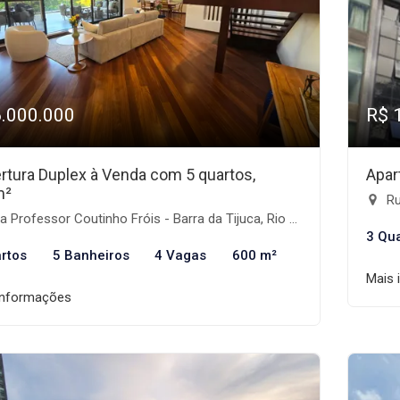
6.000.000
R$ 
rtura Duplex à Venda com 5 quartos,
Apar
m²
Ru
 Professor Coutinho Fróis - Barra da Tijuca, Rio de Janeiro-RJ
3 Qu
rtos
5 Banheiros
4 Vagas
600 m²
Mais 
informações