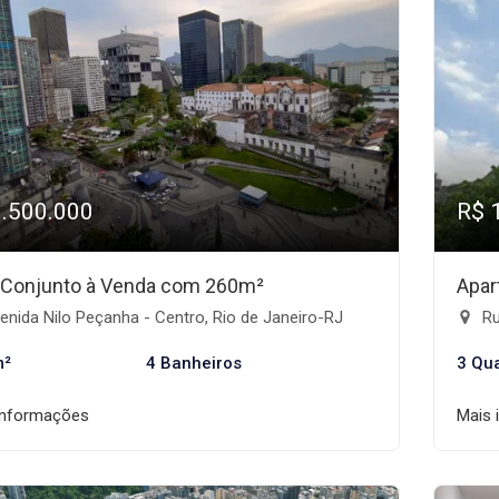
1.500.000
R$ 
/Conjunto à Venda com 260m²
Apar
nida Nilo Peçanha - Centro, Rio de Janeiro-RJ
Ru
m²
4 Banheiros
3 Qu
informações
Mais 