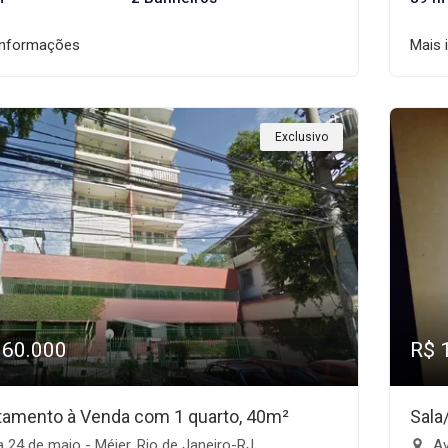
informações
Mais 
Exclusivo
160.000
R$ 
tamento à Venda com 1 quarto, 40m²
Sala
 24 de maio - Méier, Rio de Janeiro-RJ
Av