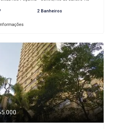
²
2 Banheiros
informações
65.000