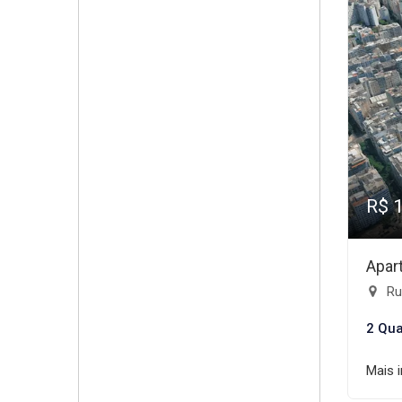
R$ 
Apar
Rua
2 Qua
Mais 