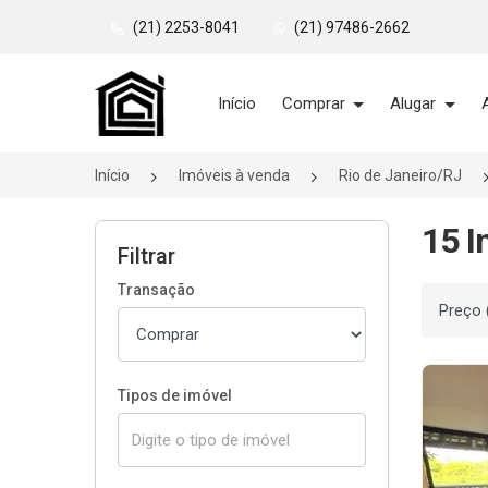
(21) 2253-8041
(21) 97486-2662
Página inicial
Início
Comprar
Alugar
Início
Imóveis à venda
Rio de Janeiro/RJ
15 I
Filtrar
Transação
Ordenar
Tipos de imóvel