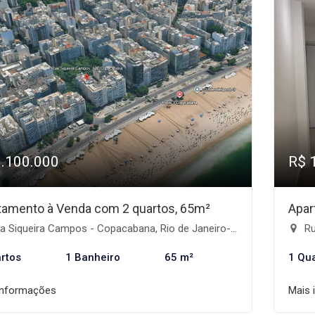
1.100.000
R$ 
tamento à Venda com 2 quartos, 65m²
Apar
 Siqueira Campos - Copacabana, Rio de Janeiro-RJ
Rua
rtos
1 Banheiro
65 m²
1 Qu
informações
Mais 