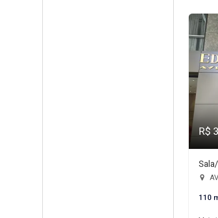
R$ 
Sala
AV
110 