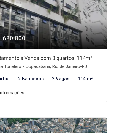
1.680.000
tamento à Venda com 3 quartos, 114m²
a Tonelero - Copacabana, Rio de Janeiro-RJ
artos
2 Banheiros
2 Vagas
114 m²
informações