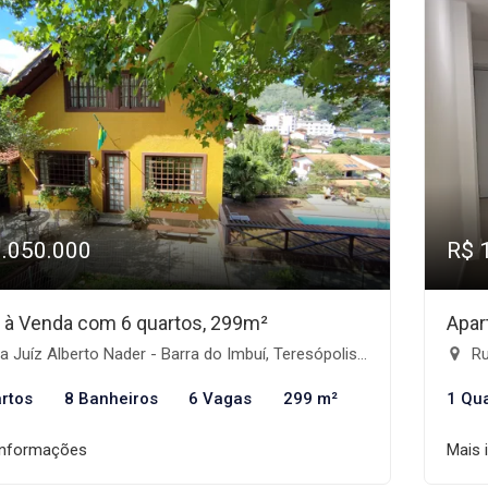
1.050.000
R$ 
 à Venda com 6 quartos, 299m²
Apar
 Juíz Alberto Nader - Barra do Imbuí, Teresópolis-RJ
Rua
rtos
8 Banheiros
6 Vagas
299 m²
1 Qu
informações
Mais 