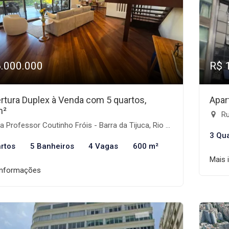
6.000.000
R$ 
rtura Duplex à Venda com 5 quartos,
Apar
m²
Ru
 Professor Coutinho Fróis - Barra da Tijuca, Rio de Janeiro-RJ
3 Qu
rtos
5 Banheiros
4 Vagas
600 m²
Mais 
informações