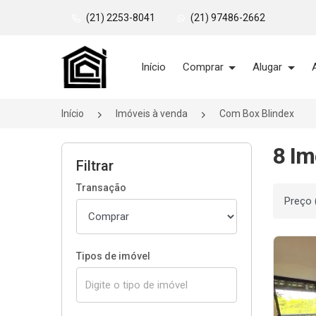
(21) 2253-8041
(21) 97486-2662
Página inicial
Início
Comprar
Alugar
Início
Imóveis à venda
Com Box Blindex
8 Im
Filtrar
Transação
Ordenar
Tipos de imóvel