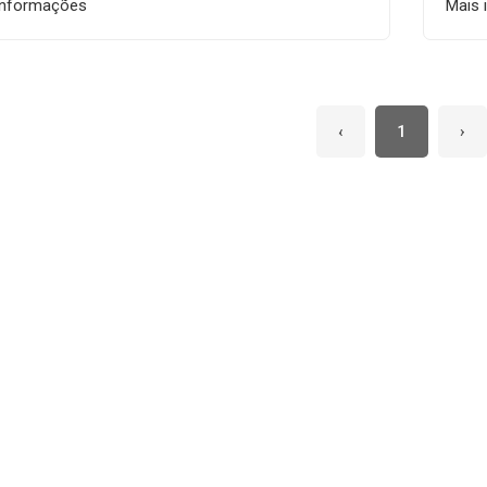
informações
Mais 
‹
1
›