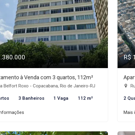
1.380.000
R$ 
tamento à Venda com 3 quartos, 112m²
Apar
a Belfort Roxo - Copacabana, Rio de Janeiro-RJ
Ru
rtos
3 Banheiros
1 Vaga
112 m²
2 Qu
informações
Mais 