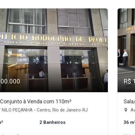
300.000
R$ 
/Conjunto à Venda com 110m²
Sala
 NILO PEÇANHA - Centro, Rio de Janeiro-RJ
Av
m²
2 Banheiros
36 m