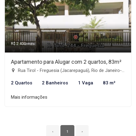
R$ 2.400
/mês
Apartamento para Alugar com 2 quartos, 83m²
Rua Tirol - Freguesia (Jacarepaguá), Rio de Janeiro-RJ
2 Quartos
2 Banheiros
1 Vaga
83 m²
Mais informações
‹
1
›