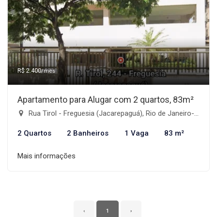
R$ 2.400
/mês
Apartamento para Alugar com 2 quartos, 83m²
Rua Tirol - Freguesia (Jacarepaguá), Rio de Janeiro-RJ
2 Quartos
2 Banheiros
1 Vaga
83 m²
Mais informações
‹
1
›