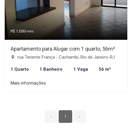
R$ 1.200
/mês
Apartamento para Alugar com 1 quarto, 56m²
rua Tenente França - Cachambi, Rio de Janeiro-RJ
1 Quarto
1 Banheiro
1 Vaga
56 m²
Mais informações
‹
1
›