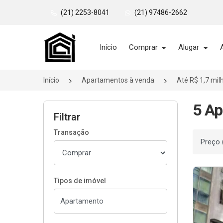
(21) 2253-8041
(21) 97486-2662
Página inicial
Início
Comprar
Alugar
Início
Apartamentos à venda
Até R$ 1,7 mil
5 Ap
Filtrar
Transação
Ordenar
Tipos de imóvel