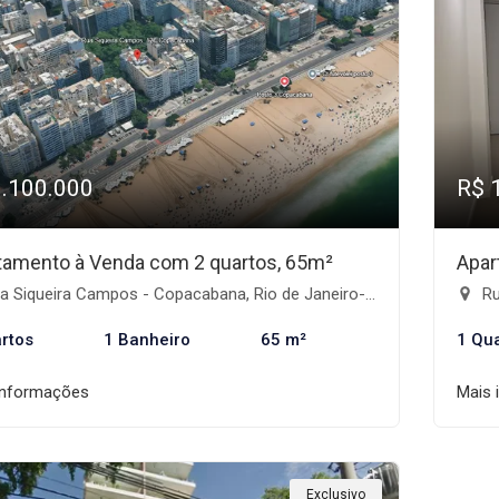
1.100.000
R$ 
tamento à Venda com 2 quartos, 65m²
Apar
 Siqueira Campos - Copacabana, Rio de Janeiro-RJ
Rua
rtos
1 Banheiro
65 m²
1 Qu
informações
Mais 
Exclusivo