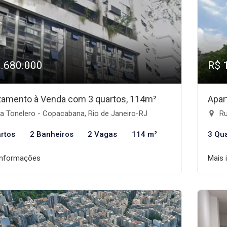
1.680.000
R$ 
tamento à Venda com 3 quartos, 114m²
Apar
a Tonelero - Copacabana, Rio de Janeiro-RJ
Ru
rtos
2 Banheiros
2 Vagas
114 m²
3 Qu
informações
Mais 