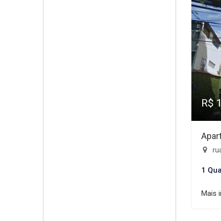
R$ 
Apar
rua
1 Qua
Mais 