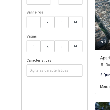
Banheiros
1
2
3
4+
Vagas
R$ 
1
2
3
4+
Apar
Características
Rua
2 Qua
Mais 