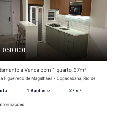
1.050.000
tamento à Venda com 1 quarto, 37m²
 Figueiredo de Magalhães - Copacabana, Rio de Janeiro-RJ
arto
1 Banheiro
37 m²
informações