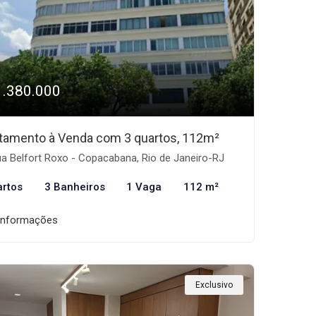
1.380.000
tamento à Venda com 3 quartos, 112m²
a Belfort Roxo - Copacabana, Rio de Janeiro-RJ
artos
3 Banheiros
1 Vaga
112 m²
informações
Exclusivo