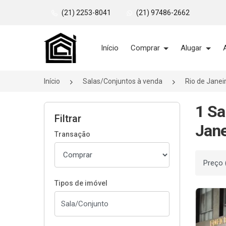
(21) 2253-8041
(21) 97486-2662
Página inicial
Início
Comprar
Alugar
Início
Salas/Conjuntos à venda
Rio de Janei
1 Sa
Filtrar
Jane
Transação
Ordenar
Tipos de imóvel