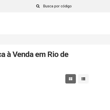
ca à Venda em Rio de
Mostrar resultados em 
Mostrar resultad