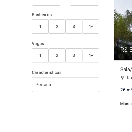
Banheiros
1
2
3
4+
Vagas
R$ 
1
2
3
4+
Sala
Características
Rua
26 m
Mais 