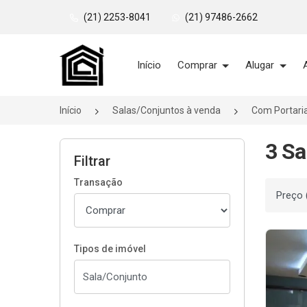
(21) 2253-8041
(21) 97486-2662
Página inicial
Início
Comprar
Alugar
Início
Salas/Conjuntos à venda
Com Portari
3 Sa
Filtrar
Transação
Ordenar
Tipos de imóvel