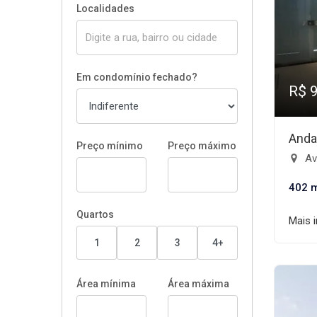
Localidades
Em condomínio fechado?
R$ 
Anda
Preço mínimo
Preço máximo
Ave
402 
Quartos
Mais 
1
2
3
4+
Área mínima
Área máxima