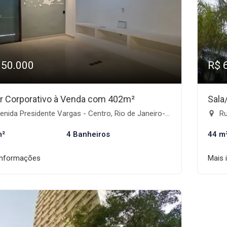
950.000
R$ 
r Corporativo à Venda com 402m²
Sala
nida Presidente Vargas - Centro, Rio de Janeiro-RJ
Ru
m²
4 Banheiros
44 m
informações
Mais 