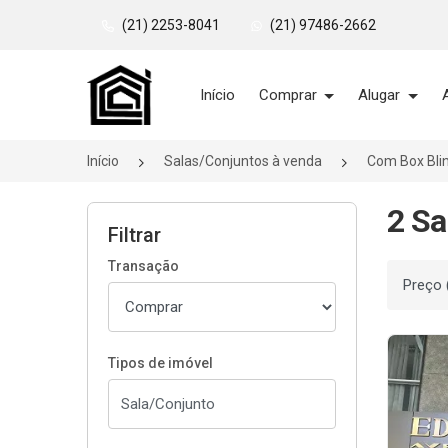
(21) 2253-8041
(21) 97486-2662
Página inicial
Início
Comprar
Alugar
Início
Salas/Conjuntos à venda
Com Box Bli
2 Sa
Filtrar
Transação
Ordenar
Tipos de imóvel