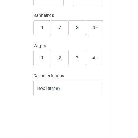
Banheiros
1
2
3
4+
Vagas
1
2
3
4+
Características