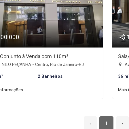
300.000
R$ 
/Conjunto à Venda com 110m²
Sala
 NILO PEÇANHA - Centro, Rio de Janeiro-RJ
Av
m²
2 Banheiros
36 m
informações
Mais 
‹
1
›