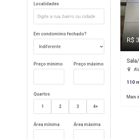
Localidades
Em condomínio fechado?
R$ 
Sala
Preço mínimo
Preço máximo
AV
110 
Quartos
Mais 
1
2
3
4+
Área mínima
Área máxima