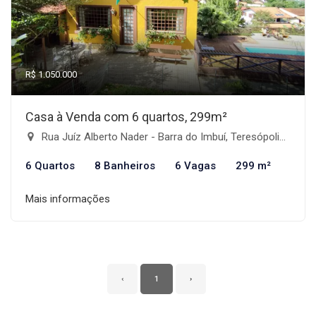
R$ 1.050.000
Casa à Venda com 6 quartos, 299m²
Rua Juíz Alberto Nader - Barra do Imbuí, Teresópolis-RJ
6 Quartos
8 Banheiros
6 Vagas
299 m²
Mais informações
‹
1
›