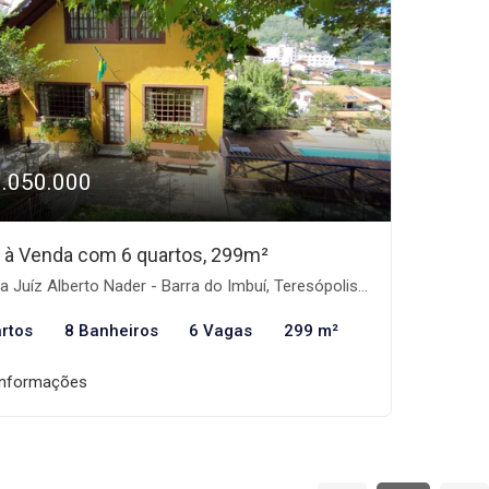
1.050.000
 à Venda com 6 quartos, 299m²
 Juíz Alberto Nader - Barra do Imbuí, Teresópolis-RJ
rtos
8 Banheiros
6 Vagas
299 m²
informações