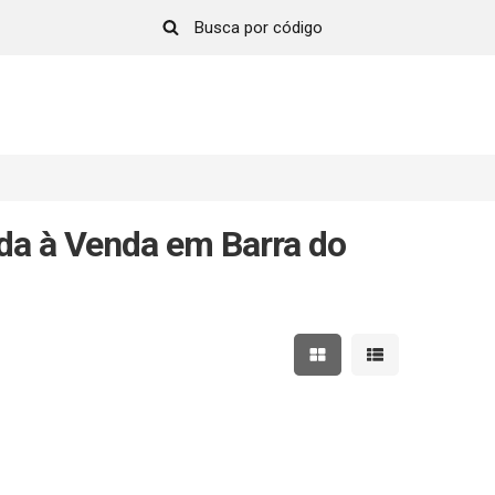
da à Venda em Barra do
Mostrar resultados em 
Mostrar resultad