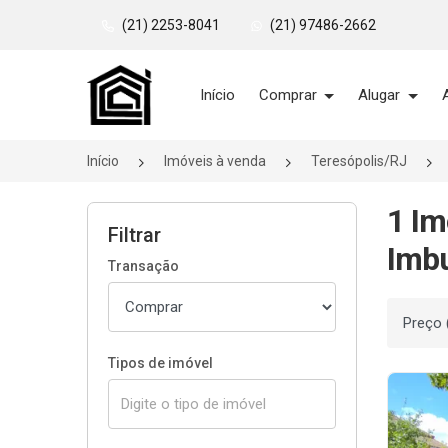
(21) 2253-8041
(21) 97486-2662
Página inicial
Início
Comprar
Alugar
Início
Imóveis à venda
Teresópolis/RJ
1 Im
Filtrar
Imbu
Transação
Ordenar
Tipos de imóvel