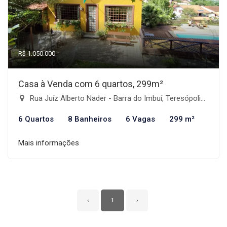
R$ 1.050.000
Casa à Venda com 6 quartos, 299m²
Rua Juíz Alberto Nader - Barra do Imbuí, Teresópolis-RJ
6 Quartos
8 Banheiros
6 Vagas
299 m²
Mais informações
‹
1
›