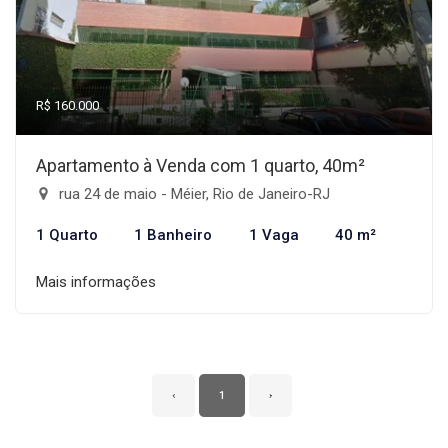
R$ 160.000
Apartamento à Venda com 1 quarto, 40m²
rua 24 de maio - Méier, Rio de Janeiro-RJ
1 Quarto
1 Banheiro
1 Vaga
40 m²
Mais informações
‹
1
›