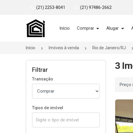
(21) 2253-8041
(21) 97486-2662
Página inicial
Início
Comprar
Alugar
Início
Imóveis à venda
Rio de Janeiro/RJ
3 Im
Filtrar
Transação
Ordenar
Tipos de imóvel