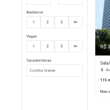
Banheiros
1
2
3
4+
Vagas
R$ 
1
2
3
4+
Características
Sala
Ave
115 
Mais 