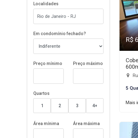
Localidades
Em condomínio fechado?
R$ 
Cobe
Preço mínimo
Preço máximo
600
Rua
5 Qua
Quartos
Mais 
1
2
3
4+
Área mínima
Área máxima