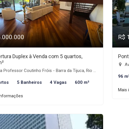
6.000.000
R$ 
rtura Duplex à Venda com 5 quartos,
Pont
m²
Ave
 Professor Coutinho Fróis - Barra da Tijuca, Rio de Janeiro-RJ
96 m
rtos
5 Banheiros
4 Vagas
600 m²
Mais 
informações