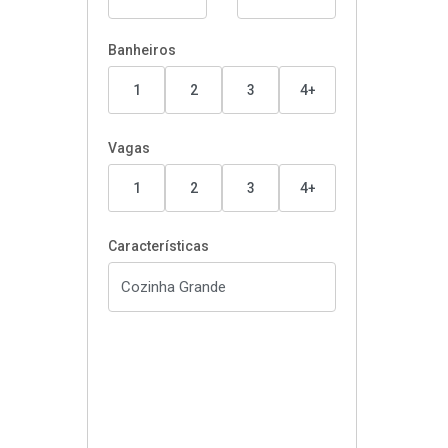
Banheiros
1
2
3
4+
Vagas
1
2
3
4+
Características