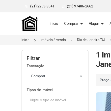
(21) 2253-8041
(21) 97486-2662
Página inicial
Início
Comprar
Alugar
Início
Imóveis à venda
Rio de Janeiro/RJ
1 Im
Filtrar
Jane
Transação
Ordenar
Tipos de imóvel