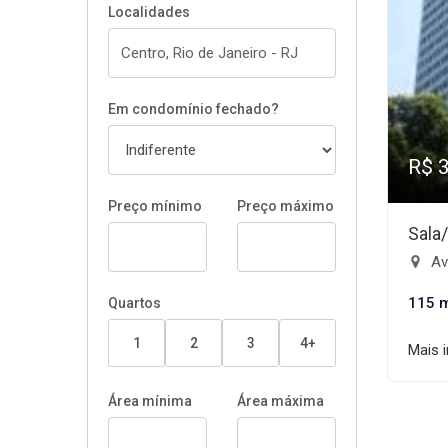
Localidades
Em condomínio fechado?
R$ 
Preço mínimo
Preço máximo
Sala
Ave
115 
Quartos
1
2
3
4+
Mais 
Área mínima
Área máxima