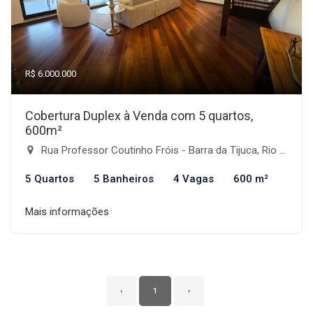
R$ 6.000.000
Cobertura Duplex à Venda com 5 quartos,
600m²
Rua Professor Coutinho Fróis - Barra da Tijuca, Rio de Janeiro-RJ
5 Quartos
5 Banheiros
4 Vagas
600 m²
Mais informações
‹
1
›