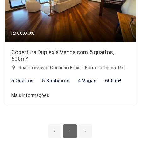
R$ 6.000.000
Cobertura Duplex à Venda com 5 quartos,
600m²
Rua Professor Coutinho Fróis - Barra da Tijuca, Rio de Janeiro-RJ
5 Quartos
5 Banheiros
4 Vagas
600 m²
Mais informações
‹
1
›