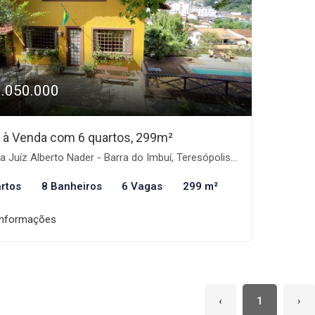
1.050.000
 à Venda com 6 quartos, 299m²
 Juíz Alberto Nader - Barra do Imbuí, Teresópolis-RJ
rtos
8 Banheiros
6 Vagas
299 m²
informações
‹
1
›