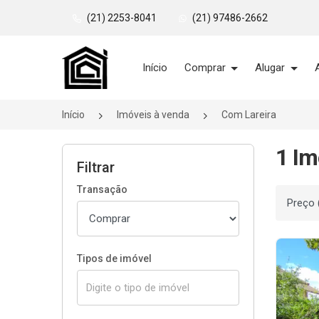
(21) 2253-8041
(21) 97486-2662
Página inicial
Início
Comprar
Alugar
Início
Imóveis à venda
Com Lareira
1 Im
Filtrar
Transação
Ordenar
Tipos de imóvel