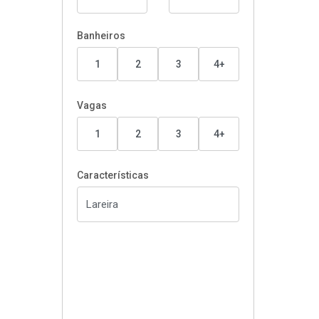
Banheiros
1
2
3
4+
Vagas
1
2
3
4+
Características