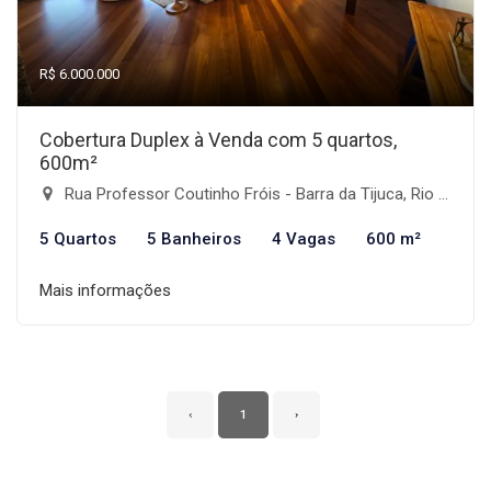
R$ 6.000.000
Cobertura Duplex à Venda com 5 quartos,
600m²
Rua Professor Coutinho Fróis - Barra da Tijuca, Rio de Janeiro-RJ
5 Quartos
5 Banheiros
4 Vagas
600 m²
Mais informações
‹
1
›