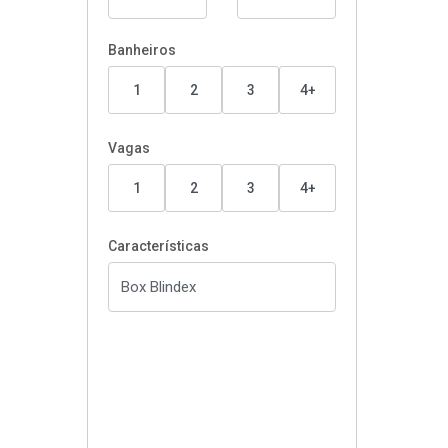
Banheiros
1
2
3
4+
Vagas
1
2
3
4+
Características