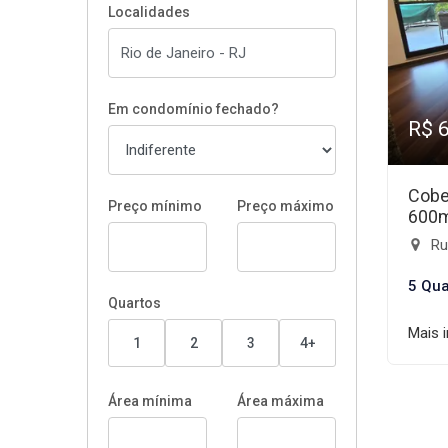
Localidades
Em condomínio fechado?
R$ 
Cobe
Preço mínimo
Preço máximo
600
Rua
5 Qua
Quartos
Mais 
1
2
3
4+
Área mínima
Área máxima