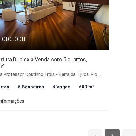
6.000.000
rtura Duplex à Venda com 5 quartos,
m²
 Professor Coutinho Fróis - Barra da Tijuca, Rio de Janeiro-RJ
rtos
5 Banheiros
4 Vagas
600 m²
informações