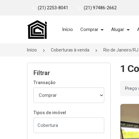
(21) 2253-8041
(21) 97486-2662
Página inicial
Início
Comprar
Alugar
Início
Coberturas à venda
Rio de Janeiro/RJ
1 Co
Filtrar
Transação
Ordenar
Tipos de imóvel