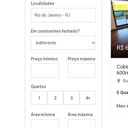
Localidades
Em condomínio fechado?
R$ 
Preço mínimo
Preço máximo
Cobe
600
Rua
Quartos
5 Qua
1
2
3
4+
Mais 
Área mínima
Área máxima