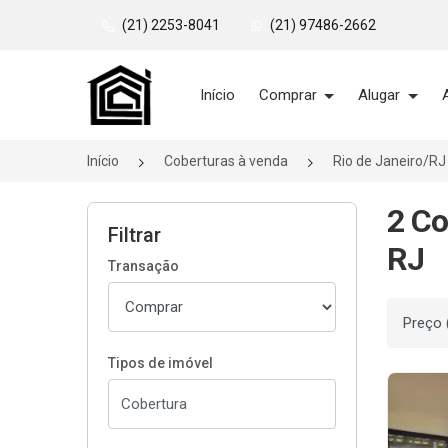
(21) 2253-8041
(21) 97486-2662
Página inicial
Início
Comprar
Alugar
Início
Coberturas à venda
Rio de Janeiro/RJ
2 Co
Filtrar
RJ
Transação
Ordenar
Tipos de imóvel