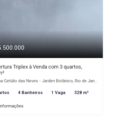
5.500.000
rtura Triplex à Venda com 3 quartos,
m²
 Getúlio das Neves - Jardim Botânico, Rio de Janeiro-RJ
artos
4 Banheiros
1 Vaga
328 m²
informações