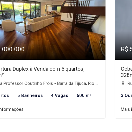
6.000.000
R$ 
rtura Duplex à Venda com 5 quartos,
Cobe
m²
328
 Professor Coutinho Fróis - Barra da Tijuca, Rio de Janeiro-RJ
Rua
rtos
5 Banheiros
4 Vagas
600 m²
3 Qu
informações
Mais 