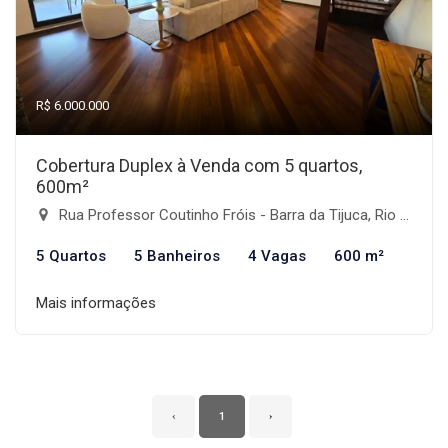
R$ 6.000.000
Cobertura Duplex à Venda com 5 quartos,
600m²
Rua Professor Coutinho Fróis - Barra da Tijuca, Rio de Janeiro-RJ
5 Quartos
5 Banheiros
4 Vagas
600 m²
Mais informações
‹
1
›