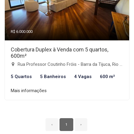
R$ 6.000.000
Cobertura Duplex à Venda com 5 quartos,
600m²
Rua Professor Coutinho Fróis - Barra da Tijuca, Rio de Janeiro-RJ
5 Quartos
5 Banheiros
4 Vagas
600 m²
Mais informações
‹
1
›