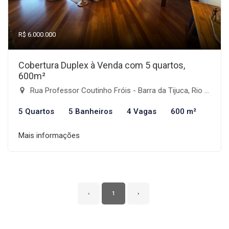
R$ 6.000.000
Cobertura Duplex à Venda com 5 quartos,
600m²
Rua Professor Coutinho Fróis - Barra da Tijuca, Rio de Janeiro-RJ
5 Quartos
5 Banheiros
4 Vagas
600 m²
Mais informações
‹
1
›