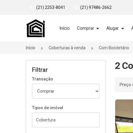
(21) 2253-8041
(21) 97486-2662
Página inicial
Início
Comprar
Alugar
Início
Coberturas à venda
Com Bicicletário
2 Co
Filtrar
Transação
Ordenar
Tipos de imóvel