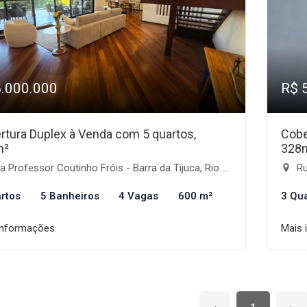
6.000.000
R$ 
rtura Duplex à Venda com 5 quartos,
Cobe
m²
328
 Professor Coutinho Fróis - Barra da Tijuca, Rio de Janeiro-RJ
Rua
rtos
5 Banheiros
4 Vagas
600 m²
3 Qu
informações
Mais 