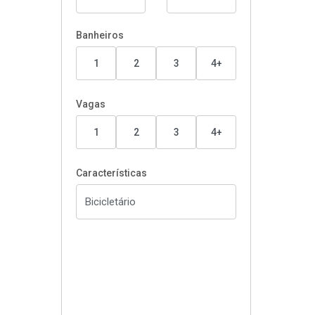
Banheiros
1
2
3
4+
Vagas
1
2
3
4+
Características