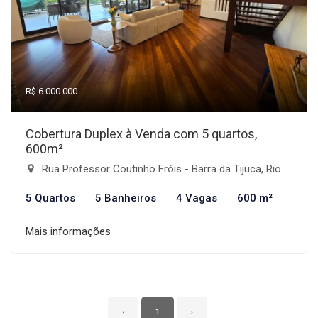
R$ 6.000.000
Cobertura Duplex à Venda com 5 quartos,
600m²
Rua Professor Coutinho Fróis - Barra da Tijuca, Rio de Janeiro-RJ
5 Quartos
5 Banheiros
4 Vagas
600 m²
Mais informações
‹
1
›