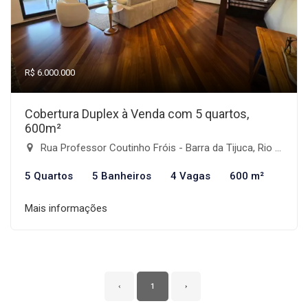
R$ 6.000.000
Cobertura Duplex à Venda com 5 quartos,
600m²
Rua Professor Coutinho Fróis - Barra da Tijuca, Rio de Janeiro-RJ
5 Quartos
5 Banheiros
4 Vagas
600 m²
Mais informações
‹
1
›