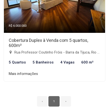
R$ 6.000.000
Cobertura Duplex à Venda com 5 quartos,
600m²
Rua Professor Coutinho Fróis - Barra da Tijuca, Rio de Janeiro-RJ
5 Quartos
5 Banheiros
4 Vagas
600 m²
Mais informações
‹
1
›