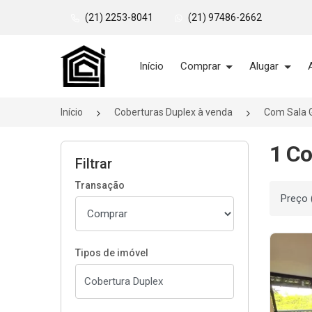
(21) 2253-8041
(21) 97486-2662
Página inicial
Início
Comprar
Alugar
Início
Coberturas Duplex à venda
Com Sala 
1 Co
Filtrar
Transação
Ordenar
Tipos de imóvel