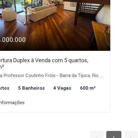
6.000.000
rtura Duplex à Venda com 5 quartos,
m²
 Professor Coutinho Fróis - Barra da Tijuca, Rio de Janeiro-RJ
rtos
5 Banheiros
4 Vagas
600 m²
informações