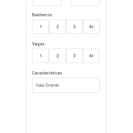
Banheiros
1
2
3
4+
Vagas
1
2
3
4+
Características