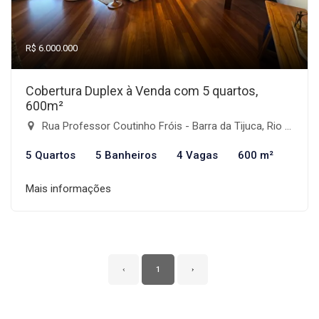
R$ 6.000.000
Cobertura Duplex à Venda com 5 quartos,
600m²
Rua Professor Coutinho Fróis - Barra da Tijuca, Rio de Janeiro-RJ
5 Quartos
5 Banheiros
4 Vagas
600 m²
Mais informações
‹
1
›