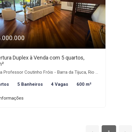
6.000.000
rtura Duplex à Venda com 5 quartos,
m²
 Professor Coutinho Fróis - Barra da Tijuca, Rio de Janeiro-RJ
rtos
5 Banheiros
4 Vagas
600 m²
informações