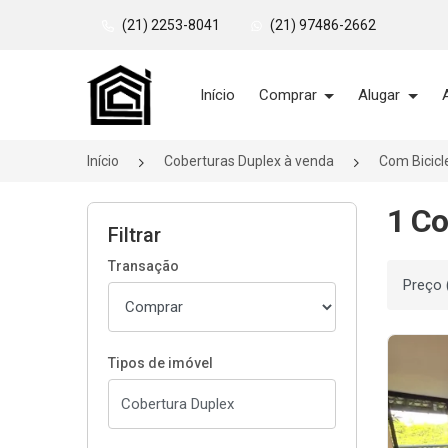
(21) 2253-8041
(21) 97486-2662
Página inicial
Início
Comprar
Alugar
Início
Coberturas Duplex à venda
Com Bicicl
1 Co
Filtrar
Transação
Ordenar
Tipos de imóvel