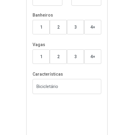
Banheiros
1
2
3
4+
Vagas
1
2
3
4+
Características