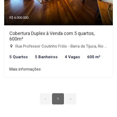
R$ 6.000.000
Cobertura Duplex à Venda com 5 quartos,
600m²
Rua Professor Coutinho Fróis - Barra da Tijuca, Rio de Janeiro-RJ
5 Quartos
5 Banheiros
4 Vagas
600 m²
Mais informações
‹
1
›