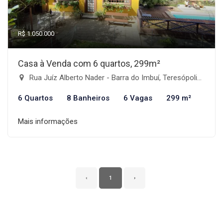
R$ 1.050.000
Casa à Venda com 6 quartos, 299m²
Rua Juíz Alberto Nader - Barra do Imbuí, Teresópolis-RJ
6 Quartos
8 Banheiros
6 Vagas
299 m²
Mais informações
‹
1
›