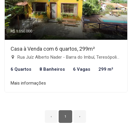
R$ 1.050.000
Casa à Venda com 6 quartos, 299m²
Rua Juíz Alberto Nader - Barra do Imbuí, Teresópolis-RJ
6 Quartos
8 Banheiros
6 Vagas
299 m²
Mais informações
‹
1
›