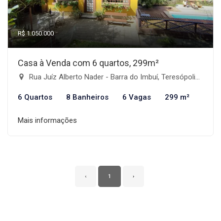
R$ 1.050.000
Casa à Venda com 6 quartos, 299m²
Rua Juíz Alberto Nader - Barra do Imbuí, Teresópolis-RJ
6 Quartos
8 Banheiros
6 Vagas
299 m²
Mais informações
‹
1
›