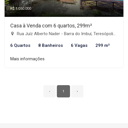
R$ 1.050.000
Casa à Venda com 6 quartos, 299m²
Rua Juíz Alberto Nader - Barra do Imbuí, Teresópolis-RJ
6 Quartos
8 Banheiros
6 Vagas
299 m²
Mais informações
‹
1
›