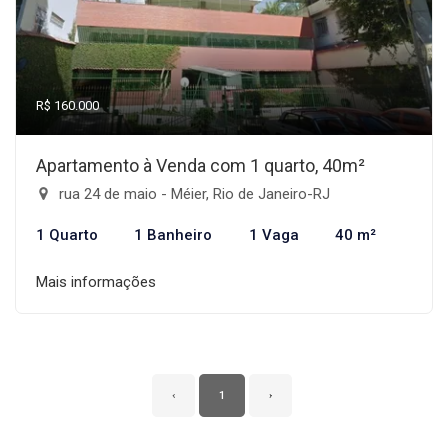
R$ 160.000
Apartamento à Venda com 1 quarto, 40m²
rua 24 de maio - Méier, Rio de Janeiro-RJ
1 Quarto
1 Banheiro
1 Vaga
40 m²
Mais informações
‹
1
›