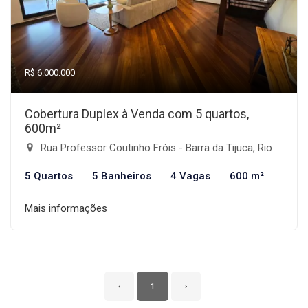
R$ 6.000.000
Cobertura Duplex à Venda com 5 quartos,
600m²
Rua Professor Coutinho Fróis - Barra da Tijuca, Rio de Janeiro-RJ
5 Quartos
5 Banheiros
4 Vagas
600 m²
Mais informações
‹
1
›