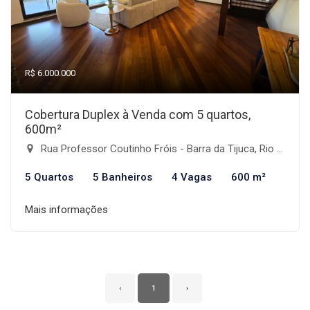
R$ 6.000.000
Cobertura Duplex à Venda com 5 quartos,
600m²
Rua Professor Coutinho Fróis - Barra da Tijuca, Rio de Janeiro-RJ
5 Quartos
5 Banheiros
4 Vagas
600 m²
Mais informações
‹
1
›